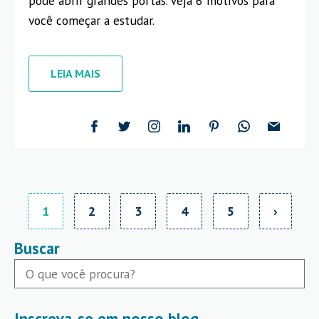
pode abrir grandes portas. Veja 6 motivos para
você começar a estudar.
LEIA MAIS
1
2
3
4
5
›
Buscar
Inscreva-se em nosso blog