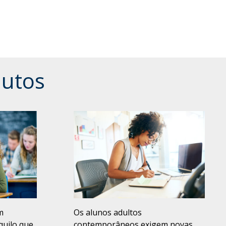
dutos
m
Os alunos adultos
quilo que
contemporâneos exigem novas