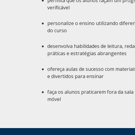
permita que os alunos façam um progr
verificável
personalize o ensino utilizando difer
do curso
desenvolva habilidades de leitura, red
práticas e estratégias abrangentes
ofereça aulas de sucesso com materiais
e divertidos para ensinar
faça os alunos praticarem fora da sala 
móvel