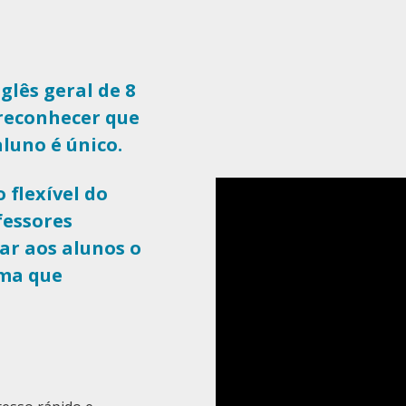
lês geral de 8
 reconhecer que
luno é único.
 flexível do
essores
ar aos alunos o
oma que