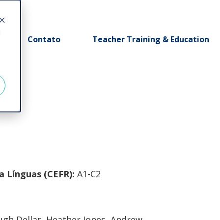
d
Contato
Teacher Training & Education
 Línguas (CEFR):
A1-C2
ugh Dellar, Heather Jones, Andrew