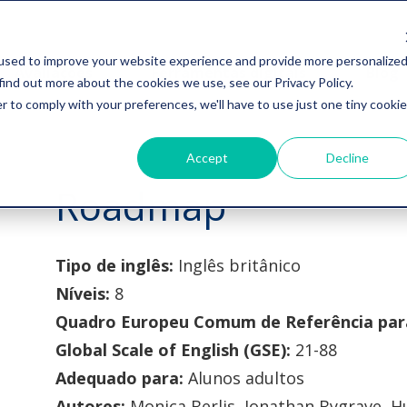
used to improve your website experience and provide more personalize
Avaliações
Ferramentas digitais
Blog
find out more about the cookies we use, see our Privacy Policy.
r to comply with your preferences, we'll have to use just one tiny cookie
Accept
Decline
Roadmap
Tipo de inglês:
Inglês britânico
Níveis:
8
Quadro Europeu Comum de Referência para
Global Scale of English (GSE):
21-88
Adequado para:
Alunos adultos
Autores:
Monica Berlis, Jonathan Bygrave, H