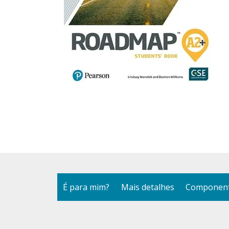
É para mim?
Mais detalhes
Component