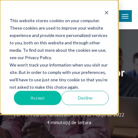
This website stores cookies on your computer.
These cookies are used to improve your website
experience and provide more personalized services
to you, both on this website and through other
Avaliações e Exames
media. To find out more about the cookies we use,
see our Privacy Policy.
We won't track your information when you visit our
Inglês para adultos: por
site. But in order to comply with your preferences,
we'll have to use just one tiny cookie so that you're
que aplicar testes é
not asked to make this choice again.
importante?
Accept
Decline
Por Por Pearson, atualizado em 17 de Março de 2022
4 minuto(s) de leitura